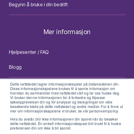
Begynn å bruke i din bedrift
Mer informasjon
Hjelpesenter / FAQ
Blogg
Dette nettstedet lagrer informasjonskapsler på datamaskinen din.
Facebook
Twitter
Instagram
LinkedIn
Disse informasjonskapslene brukes til å samle informasjon om
hvordan du samhandler med nettstedet vårt og lar oss huske deg.
Vi bruker denne informasjonen for å forbedre og tilpasse
søkeopplevelsen din og for analyser og beregninger om våre
besøkende både på dette nettstedet og andre medier. For å finne ut
mer om informasjonskapslene vi bruker, se vår personvernpolicy
Hvis du avslår, blir ikke informasjonen din sporet når du besøker
Personvernerklæring
dette nettstedet. Én enkelt informasjonskapsel blir brukt til å huske
preferansen din om ikke å bli sporet.
© 2026 booksalon